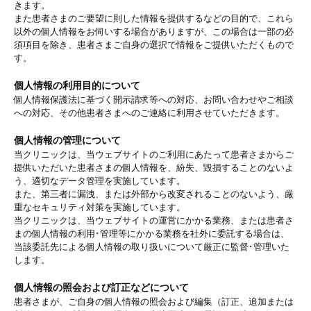
きます。
また患者さまのご要望に則した情報を提供するなどの目的で、これら
以外の個人情報をお伺いする場合がありますが、この場合は一部の必
須項目を除き、患者さまご自身の選択で情報をご提供いただくもので
す。
個人情報の利用目的について
個人情報保護法に基づく開示請求等への対応、お問い合わせやご相談
への対応、その他患者さまへのご連絡に利用させていただきます。
個人情報の管理について
当クリニックは、当ウェブサイトのご利用にあたって患者さまからご
提供いただいた患者さまの個人情報を、紛失、毀損することのないよ
う、適切なデータ管理を実施しています。
また、第三者に漏洩、または外部から改変されることのないよう、厳
重なセキュリティ対策を実施しています。
当クリニックは、当ウェブサイトの運営にかかる業務、または患者さ
まの個人情報の利用･管理等にかかる業務を社外に委託する場合は、
当該委託先による個人情報の取り扱いについて厳正に監督･管理いた
します。
個人情報の照会および訂正などについて
患者さまが、ご自身の個人情報の照会および編集（訂正、追加または